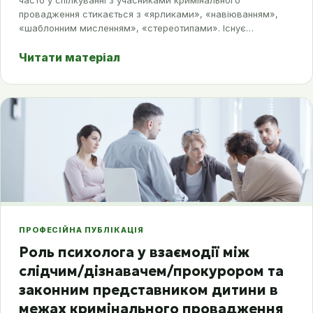
часто у спілкуванні з учасниками кримінального
провадження стикається з «ярликами», «навіюванням»,
«шаблонним мисленням», «стереотипами». Існує…
Читати матеріал
ПРОФЕСІЙНА ПУБЛІКАЦІЯ
Роль психолога у взаємодії між
слідчим/дізнавачем/прокурором та
законним представником дитини в
межах кримінального провадження