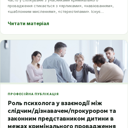
часто у спілкуванні з учасниками кримінального
провадження стикається з «ярликами», «навіюванням»,
«шаблонним мисленням», «стереотипами». Існує…
Читати матеріал
ПРОФЕСІЙНА ПУБЛІКАЦІЯ
Роль психолога у взаємодії між
слідчим/дізнавачем/прокурором та
законним представником дитини в
межах кримінального провадження